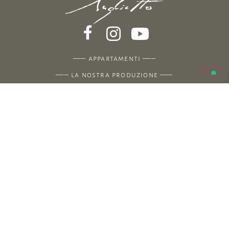
—–
appartamenti
—–
—–
la nostra produzione
—–
—–
shop
—–
—–
parlano di noi
—–
—–
contatti
—–
Agriturismo Uliveto Saglietto
Strada Cianà – 18100 Fraz. Poggi – Imperia (Italy)
Azienda Agricola Saglietto
Via Angelo Carli 21 – 18100 Fraz. Poggi – Imperia
(Italy)
(+39) 339.6132532