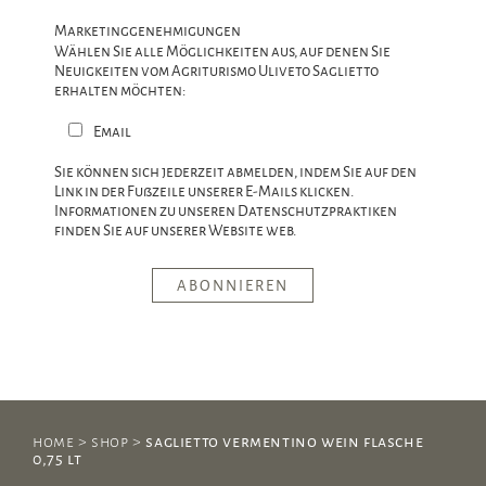
Marketinggenehmigungen
Wählen Sie alle Möglichkeiten aus, auf denen Sie
Neuigkeiten vom Agriturismo Uliveto Saglietto
erhalten möchten:
Email
Sie können sich jederzeit abmelden, indem Sie auf den
Link in der Fußzeile unserer E-Mails klicken.
Informationen zu unseren Datenschutzpraktiken
finden Sie auf unserer Website web.
home
>
shop
>
saglietto vermentino wein flasche
0,75 lt