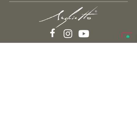
—–
landgutferien
—–
—–
unsere produktion
—–
—–
shop
—–
—–
Über uns
—–
—–
kontakte
—–
Agriturismo Uliveto Saglietto
Strada Cianà – 18100 Fraz. Poggi – Imperia (Italy)
Azienda Agricola Saglietto
Via Angelo Carli 21 – 18100 Fraz. Poggi – Imperia
(Italy)