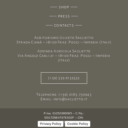
—–
shop
—–
—–
press
—–
—–
contacts
—–
Agriturismo Uliveto Saglietto
Strada Cianà – 18100 Fraz. Poggi – Imperia (Italy)
Azienda Agricola Saglietto
Via Angelo Carli 21 – 18100 Fraz. Poggi – Imperia
(Italy)
(+39) 339.6132532
Telephone: (+39) 0183.730945
Email: info@saglietto.it
P.Iva: 01252680085 – C.Fis.:
GGLTZN64T47E632F – CIN:
IT008031B5T76TA7RP
Privacy Policy
Cookie Policy